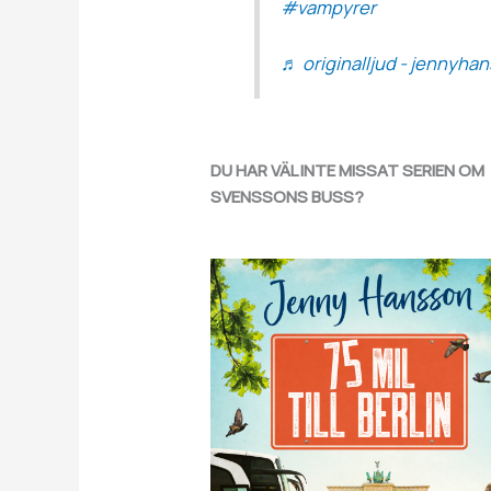
#vampyrer
♬ originalljud - jennyha
DU HAR VÄL INTE MISSAT SERIEN OM
SVENSSONS BUSS?