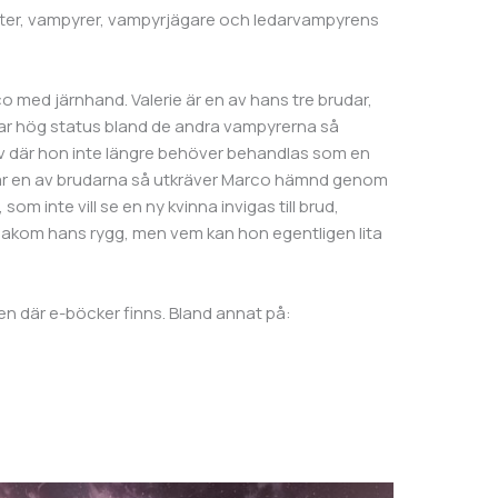
nätter, vampyrer, vampyrjägare och ledarvampyrens
 med järnhand. Valerie är en av hans tre brudar,
har hög status bland de andra vampyrerna så
iv där hon inte längre behöver behandlas som en
dar en av brudarna så utkräver Marco hämnd genom
, som inte vill se en ny kvinna invigas till brud,
bakom hans rygg, men vem kan hon egentligen lita
len där e-böcker finns. Bland annat på: