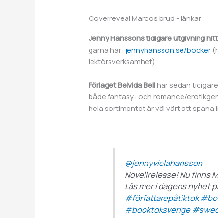
Coverreveal Marcos brud - länkar
Jenny Hanssons tidigare utgivning hi
gärna här:
jennyhansson.se/bocker
(h
lektörsverksamhet)
Förlaget Belvida Bell
har sedan tidigare
både fantasy- och romance/erotikgenre
hela sortimentet är väl värt att spana
@jennyviolahansson
Novellrelease! Nu finns M
Läs mer i dagens nyhet 
#författarepåtiktok
#bo
#booktoksverige
#swed