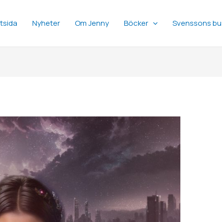
tsida
Nyheter
Om Jenny
Böcker
Svenssons bu