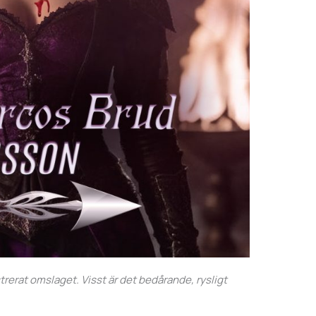
trerat omslaget. Visst är det bedårande, rysligt