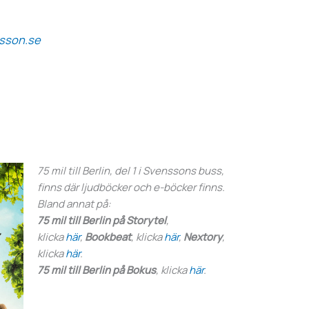
nsson.se
75 mil till Berlin, del 1 i Svenssons buss,
finns där ljudböcker och e-böcker finns.
Bland annat på:
75 mil till Berlin på Storytel
,
klicka
här
,
Bookbeat
, klicka
här
,
Nextory
,
klicka
här
.
75 mil till Berlin på Bokus
, klicka
här
.