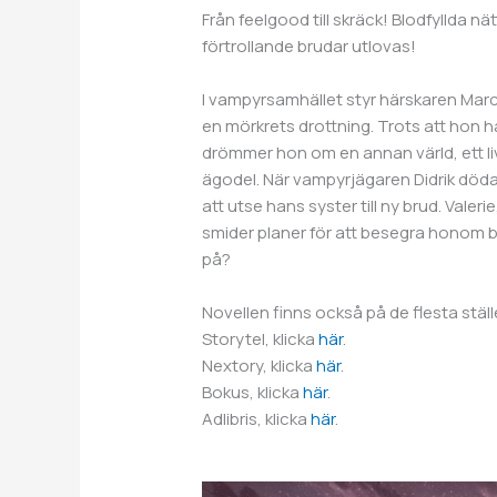
Från feelgood till skräck! Blodfyllda 
förtrollande brudar utlovas!
I vampyrsamhället styr härskaren Marco
en mörkrets drottning. Trots att hon 
drömmer hon om en annan värld, ett l
ägodel. När vampyrjägaren Didrik dö
att utse hans syster till ny brud. Valerie
smider planer för att besegra honom 
på?
Novellen finns också på de flesta stäl
Storytel, klicka
här
.
Nextory, klicka
här
.
Bokus, klicka
här
.
Adlibris, klicka
här
.