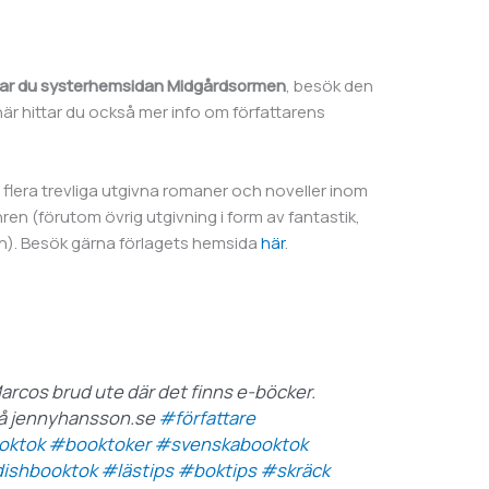
ttar du systerhemsidan Midgårdsormen
, besök den
är hittar du också mer info om författarens
 flera trevliga utgivna romaner och noveller inom
n (förutom övrig utgivning i form av fantastik,
 in). Besök gärna förlagets hemsida
här
.
arcos brud ute där det finns e-böcker.
på jennyhansson.se
#författare
oktok
#booktoker
#svenskabooktok
ishbooktok
#lästips
#boktips
#skräck