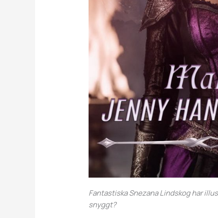
Fantastiska Snezana Lindskog har illus
snyggt?