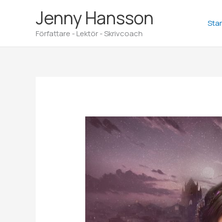
Hoppa
Jenny Hansson
till
Star
innehåll
Författare - Lektör - Skrivcoach