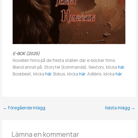
E-BOK (2025)
Novellen finns på de flesta ställen där e-böcker finns.
Bland annat på: Storytel (kommande), Nextory, klicka
här
.
Bookbeat, klicka
här
. Bokus, klicka
här
. Adlibris, klicka
här
.
←
Föregående Inlägg
Nästa Inlägg
→
Lämna en kommentar