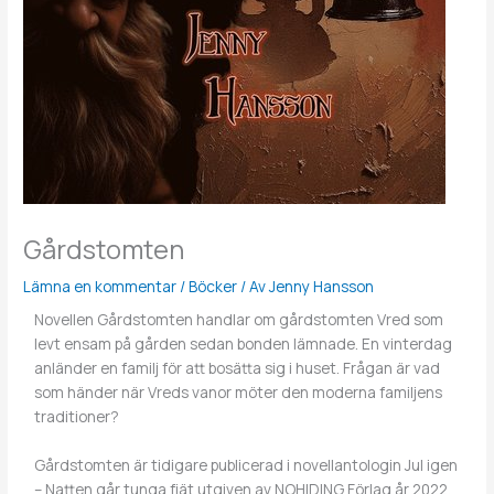
Gårdstomten
Lämna en kommentar
/
Böcker
/ Av
Jenny Hansson
Novellen Gårdstomten handlar om gårdstomten Vred som
levt ensam på gården sedan bonden lämnade. En vinterdag
anländer en familj för att bosätta sig i huset. Frågan är vad
som händer när Vreds vanor möter den moderna familjens
traditioner?
Gårdstomten är tidigare publicerad i novellantologin Jul igen
– Natten går tunga fjät utgiven av NOHIDING Förlag år 2022.