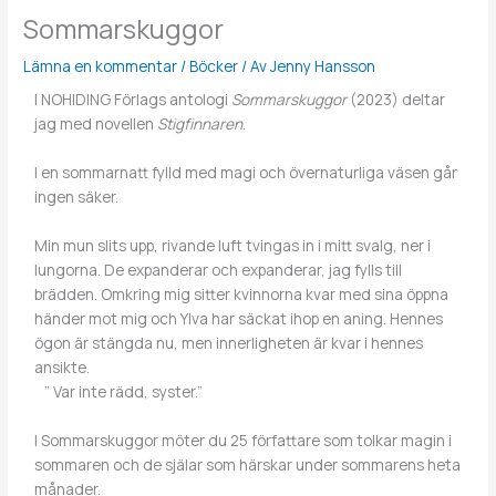
Sommarskuggor
Lämna en kommentar
/
Böcker
/ Av
Jenny Hansson
I NOHIDING Förlags antologi
Sommarskuggor
(2023) deltar
jag med novellen
Stigfinnaren
.
I en sommarnatt fylld med magi och övernaturliga väsen går
ingen säker.
Min mun slits upp, rivande luft tvingas in i mitt svalg, ner i
lungorna. De expanderar och expanderar, jag fylls till
brädden. Omkring mig sitter kvinnorna kvar med sina öppna
händer mot mig och Ylva har säckat ihop en aning. Hennes
ögon är stängda nu, men innerligheten är kvar i hennes
ansikte.
” Var inte rädd, syster.”
I Sommarskuggor möter du 25 författare som tolkar magin i
sommaren och de själar som härskar under sommarens heta
månader.