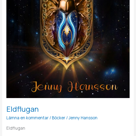
Eldflugan
Lämna en kommentar
/
Böcker
/
Jenny Hansson
Eldflugan