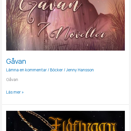
Gåvan
Lämna en kommentar
/
Böcker
/
Jenny Hansson
Gåvan
Läs mer »
Eldflugan
–
Release